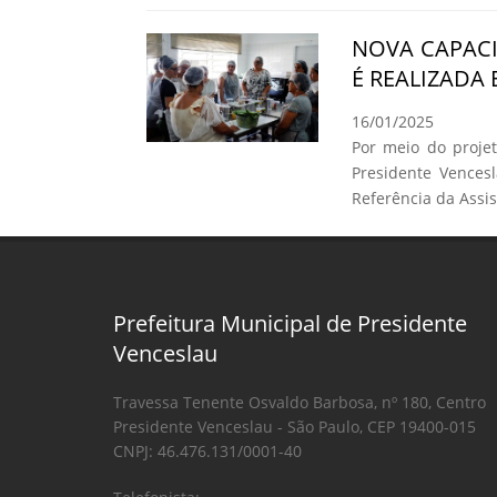
NOVA CAPAC
É REALIZADA
16/01/2025
Por meio do proje
Presidente Vences
Referência da Assist
Prefeitura Municipal de Presidente
Venceslau
Travessa Tenente Osvaldo Barbosa, nº 180, Centro
Presidente Venceslau - São Paulo, CEP 19400-015
CNPJ: 46.476.131/0001-40