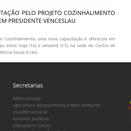
ITAÇÃO PELO PROJETO COZINHALIMENTO
 EM PRESIDENTE VENCESLAU
to Cozinhalimento, uma nova capacitação é oferecida em
lau entre hoje (16) e amanhã (17), na sede do Centro de
ência Social (Cras).
Secretarias
Administração
Agricultura, Abastecimento e Meio Ambiente
Assistência Social
Assuntos Jurídicos
Educação e Cultura