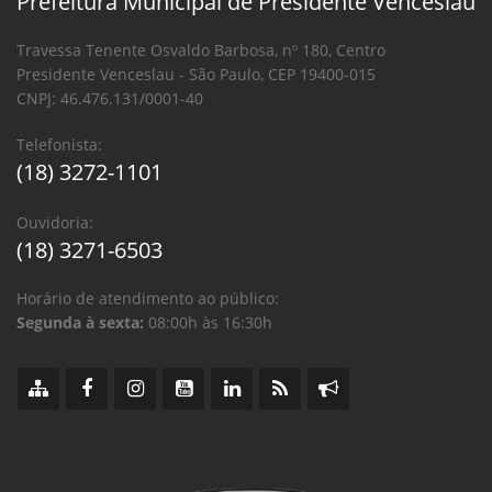
Prefeitura Municipal de Presidente Venceslau
Travessa Tenente Osvaldo Barbosa, nº 180, Centro
Presidente Venceslau - São Paulo, CEP 19400-015
CNPJ: 46.476.131/0001-40
Telefonista:
(18) 3272-1101
Ouvidoria:
(18) 3271-6503
Horário de atendimento ao público:
Segunda à sexta:
08:00h às 16:30h