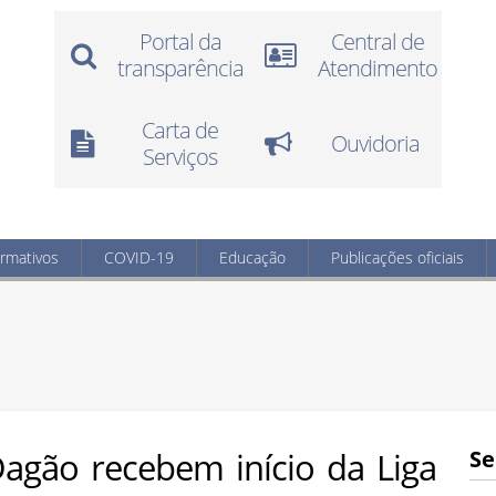
Portal da
Central de
transparência
Atendimento
Carta de
Ouvidoria
Serviços
ormativos
COVID-19
Educação
Publicações oficiais
agão recebem início da Liga
Se