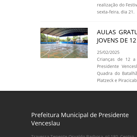
realização do Fest
sexta-feira, dia 21.
AULAS GRATU
JOVENS DE 1
25/02/2025
Crianças de 12 a
Presidente Vence
Quadra do Batalhão
Platzeck e Piracicab
Prefeitura Municipal de Presidente
Venceslau
Travessa Tenente Osvaldo Barbosa, nº 180, Centro