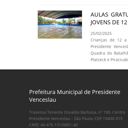
AULAS GRATU
JOVENS DE 1
25/02/2025
Crianças de 12 a
Presidente Vence
Quadra do Batalhão
Platzeck e Piracicab
Prefeitura Municipal de Presidente
Venceslau
Travessa Tenente Osvaldo Barbosa, nº 180, Centro
Presidente Venceslau - São Paulo, CEP 19400-015
CNPJ: 46.476.131/0001-40