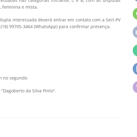
fetuadas nas categorias iniciante, C e B, com as disputas
 feminina e mista.
a dupla interessada deverá entrar em contato com a Sert-PV
 (18) 99705-3464 (WhatsApp) para confirmar presença.
8h no segundo
"Dagoberto da Silva Pinto".