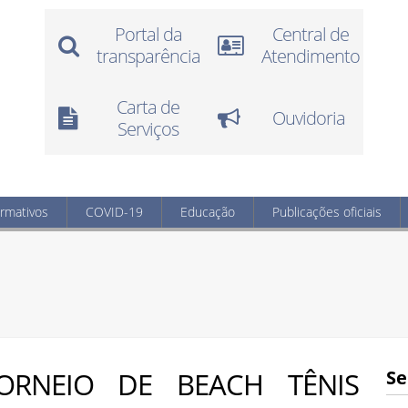
Portal da
Central de
transparência
Atendimento
Carta de
Ouvidoria
Serviços
ormativos
COVID-19
Educação
Publicações oficiais
TORNEIO DE BEACH TÊNIS
Se