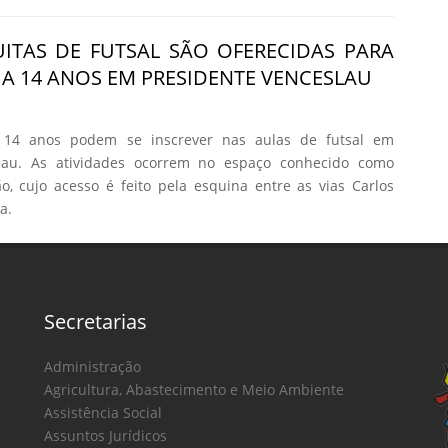
ITAS DE FUTSAL SÃO OFERECIDAS PARA
2 A 14 ANOS EM PRESIDENTE VENCESLAU
 14 anos podem se inscrever nas aulas de futsal em
slau. As atividades ocorrem no espaço conhecido como
, cujo acesso é feito pela esquina entre as vias Carlos
a.
Secretarias
Administração
Agricultura, Abastecimento e Meio Ambiente
Assistência Social
Assuntos Jurídicos