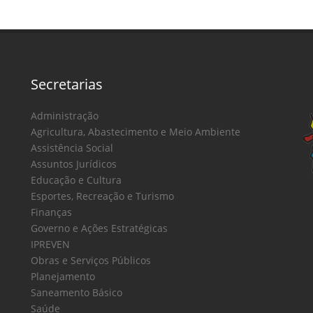
Secretarias
Administração
Agricultura, Abastecimento e Meio Ambiente
Assistência Social
Assuntos Jurídicos
Educação e Cultura
Esportes, Recreação e Turismo
Finanças
Governo e Ações Estratégicas
IPREVEN
Obras e Serviços Públicos
Planejamento
Saneamento Básico
Saúde