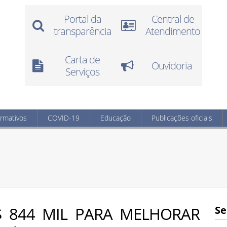
Portal da
Central de
transparência
Atendimento
Carta de
Ouvidoria
Serviços
ormativos
COVID-19
Educação
Publicações oficiais
 844 MIL PARA MELHORAR
Se