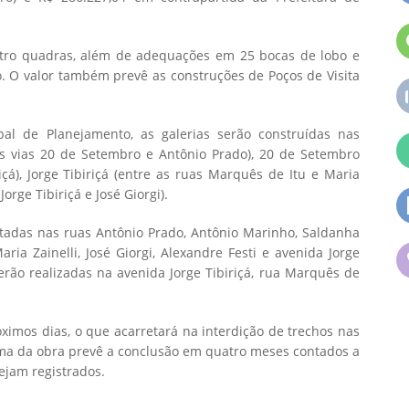
atro quadras, além de adequações em 25 bocas de lobo e
o. O valor também prevê as construções de Poços de Visita
al de Planejamento, as galerias serão construídas nas
s vias 20 de Setembro e Antônio Prado), 20 de Setembro
içá), Jorge Tibiriçá (entre as ruas Marquês de Itu e Maria
Jorge Tibiriçá e José Giorgi).
adas nas ruas Antônio Prado, Antônio Marinho, Saldanha
ia Zainelli, José Giorgi, Alexandre Festi e avenida Jorge
serão realizadas na avenida Jorge Tibiriçá, rua Marquês de
imos dias, o que acarretará na interdição de trechos nas
ma da obra prevê a conclusão em quatro meses contados a
sejam registrados.