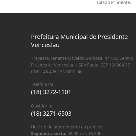
Toledo Prudente.
Prefeitura Municipal de Presidente
Venceslau
Travessa Tenente Osvaldo Barbosa, nº 180, Centro
Presidente Venceslau - São Paulo, CEP 19400-015
CNPJ: 46.476.131/0001-40
Telefonista:
(18) 3272-1101
Ouvidoria:
(18) 3271-6503
Horário de atendimento ao público:
Segunda à sexta:
08:00h às 16:30h