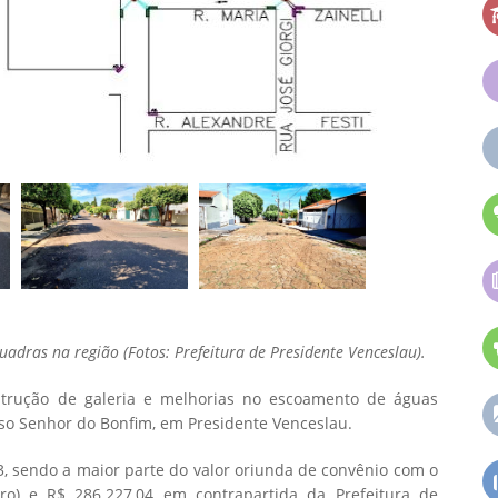
uadras na região (Fotos: Prefeitura de Presidente Venceslau).
trução de galeria e melhorias no escoamento de águas
osso Senhor do Bonfim, em Presidente Venceslau.
3, sendo a maior parte do valor oriunda de convênio com o
ro) e R$ 286.227,04 em contrapartida da Prefeitura de