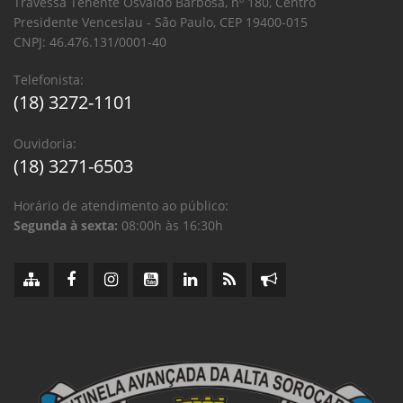
Travessa Tenente Osvaldo Barbosa, nº 180, Centro
Presidente Venceslau - São Paulo, CEP 19400-015
CNPJ: 46.476.131/0001-40
Telefonista:
(18) 3272-1101
Ouvidoria:
(18) 3271-6503
Horário de atendimento ao público:
Segunda à sexta:
08:00h às 16:30h