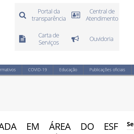
Portal da
Central de
transparência
Atendimento
Carta de
Ouvidoria
Serviços
ormativos
COVID-19
Educação
Publicações oficiais
NADA EM ÁREA DO ESF
Se