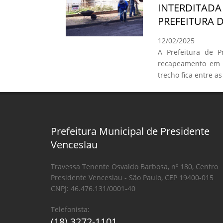
INTERDITA
PREFEITURA 
12/02/2025
A Prefeitura de Pr
recapeamento em 
trecho fica entre 
Prefeitura Municipal de Presidente
Venceslau
Travessa Tenente Osvaldo Barbosa, nº 180, Centro
Presidente Venceslau - São Paulo, CEP 19400-015
CNPJ: 46.476.131/0001-40
Telefonista:
(18) 3272-1101