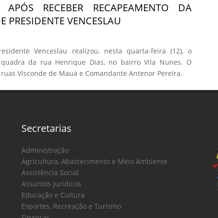
DA APÓS RECEBER RECAPEAMENTO DA
DE PRESIDENTE VENCESLAU
esidente Venceslau realizou, nesta quarta-feira (12), o
quadra da rua Henrique Dias, no bairro Vila Nunes. O
as ruas Visconde de Mauá e Comandante Antenor Pereira.
Secretarias
Administração
Agricultura, Abastecimento e Meio Ambiente
Assistência Social
Assuntos Jurídicos
Educação e Cultura
Esportes, Recreação e Turismo
Finanças