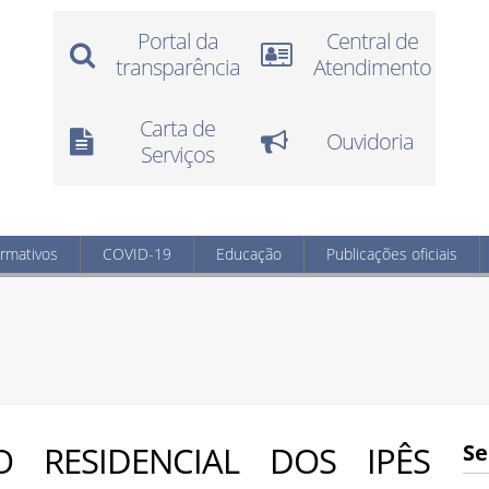
Portal da
Central de
transparência
Atendimento
Carta de
Ouvidoria
Serviços
ormativos
COVID-19
Educação
Publicações oficiais
O RESIDENCIAL DOS IPÊS
Se