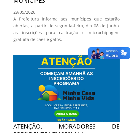
MUNÍCIPES
29/05/2026
A Prefeitura informa aos munícipes que estarão
abertas, a partir de segunda-feira, dia 08 de junho,
as inscrições para castração e microchipagem
gratuita de cães e gatos.
ATENÇÃO, MORADORES DE