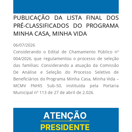
PUBLICAÇÃO DA LISTA FINAL DOS
PRÉ-CLASSIFICADOS DO PROGRAMA
MINHA CASA, MINHA VIDA
06/07/2026
Considerando o Edital de Chamamento Público nº
004/2026, que regulamentou o processo de seleção
das famílias; Considerando a atuação da Comissão
De Análise e Seleção do Processo Seletivo de
Beneficiários do Programa Minha Casa, Minha Vida –
MCMV FNHIS Sub-50, instituída pela Portaria
Municipal nº 113 de 27 de abril de 2.026.