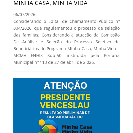
MINHA CASA, MINHA VIDA
06/07/2026
Considerando o Edital de Chamamento Público nº
004/2026, que regulamentou o processo de seleção
das famílias; Considerando a atuação da Comissão
De Análise e Seleção do Processo Seletivo de
Beneficiários do Programa Minha Casa, Minha Vida –
MCMV FNHIS Sub-50, instituída pela Portaria
Municipal nº 113 de 27 de abril de 2.026.