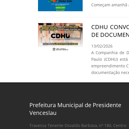
Começam amanhã as
CDHU CONVO
DE DOCUMEN
13/02/2026
A Companhia de De
Paulo (CDHU) está
empreendimento C.
documentação neces
Prefeitura Municipal de Presidente
Venceslau
Travessa Tenente Osvaldo Barbosa, nº 180, Centro