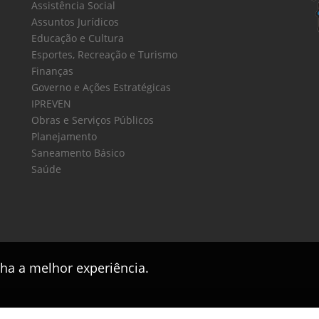
Assistência Social
Assuntos Jurídicos
Educação e Cultura
Esportes, Recreação e Turismo
Finanças
Governo e Ações Estratégicas
IPREVEN
Obras e Serviços Públicos
Planejamento
Saneamento Básico
Saúde
nha a melhor experiência.
Este sítio foi desenvolvido pelo
CPD
da
PMPV
2017