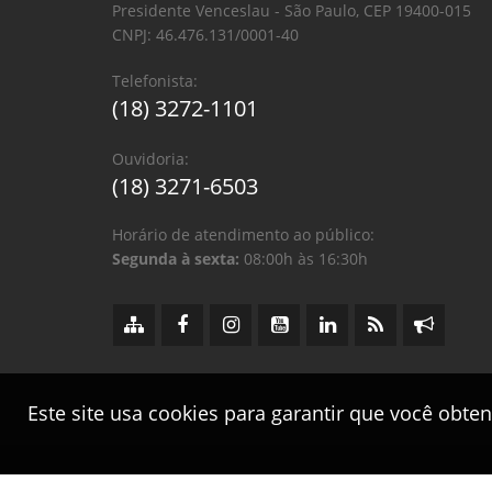
Presidente Venceslau - São Paulo, CEP 19400-015
CNPJ: 46.476.131/0001-40
Telefonista:
(18) 3272-1101
Ouvidoria:
(18) 3271-6503
Horário de atendimento ao público:
Segunda à sexta:
08:00h às 16:30h
Este site usa cookies para garantir que você obte