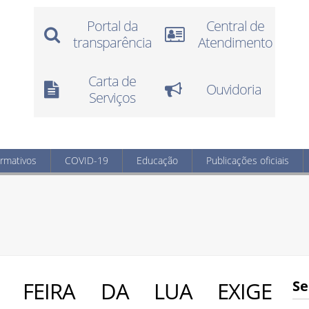
Portal da
Central de
transparência
Atendimento
Carta de
Ouvidoria
Serviços
ormativos
COVID-19
Educação
Publicações oficiais
ª FEIRA DA LUA EXIGE
Se