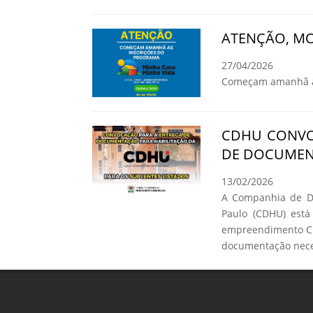
ATENÇÃO, MO
27/04/2026
Começam amanhã as
CDHU CONVO
DE DOCUMEN
13/02/2026
A Companhia de De
Paulo (CDHU) está
empreendimento C.
documentação neces