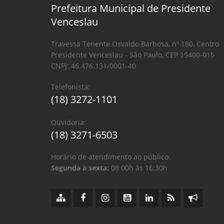
Prefeitura Municipal de Presidente
Venceslau
Travessa Tenente Osvaldo Barbosa, nº 180, Centro
Presidente Venceslau - São Paulo, CEP 19400-015
CNPJ: 46.476.131/0001-40
Telefonista:
(18) 3272-1101
Ouvidoria:
(18) 3271-6503
Horário de atendimento ao público:
Segunda à sexta:
08:00h às 16:30h