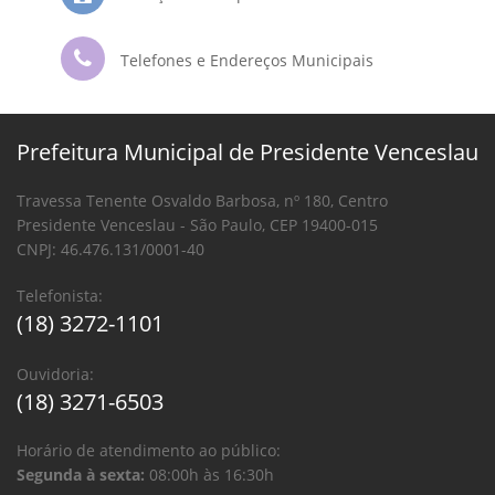
Telefones e Endereços Municipais
Prefeitura Municipal de Presidente Venceslau
Travessa Tenente Osvaldo Barbosa, nº 180, Centro
Presidente Venceslau - São Paulo, CEP 19400-015
CNPJ: 46.476.131/0001-40
Telefonista:
(18) 3272-1101
Ouvidoria:
(18) 3271-6503
Horário de atendimento ao público:
Segunda à sexta:
08:00h às 16:30h