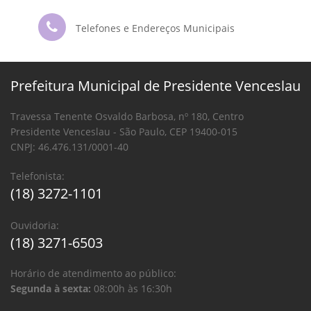
Telefones e Endereços Municipais
Prefeitura Municipal de Presidente Venceslau
Travessa Tenente Osvaldo Barbosa, nº 180, Centro
Presidente Venceslau - São Paulo, CEP 19400-015
CNPJ: 46.476.131/0001-40
Telefonista:
(18) 3272-1101
Ouvidoria:
(18) 3271-6503
Horário de atendimento ao público:
Segunda à sexta:
08:00h às 16:30h