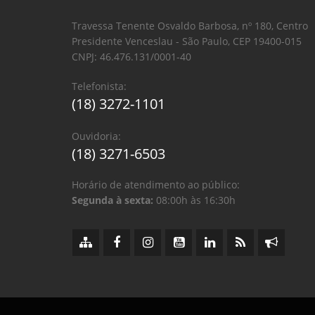
Travessa Tenente Osvaldo Barbosa, nº 180, Centro
Presidente Venceslau - São Paulo, CEP 19400-015
CNPJ: 46.476.131/0001-40
Telefonista:
(18) 3272-1101
Ouvidoria:
(18) 3271-6503
Horário de atendimento ao público:
Segunda à sexta:
08:00h às 16:30h