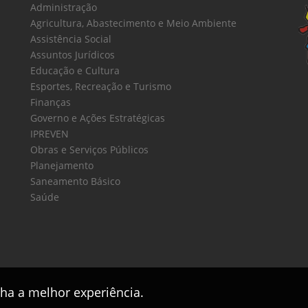
Administração
Agricultura, Abastecimento e Meio Ambiente
Assistência Social
Assuntos Jurídicos
Educação e Cultura
Esportes, Recreação e Turismo
Finanças
Governo e Ações Estratégicas
IPREVEN
Obras e Serviços Públicos
Planejamento
Saneamento Básico
Saúde
nha a melhor experiência.