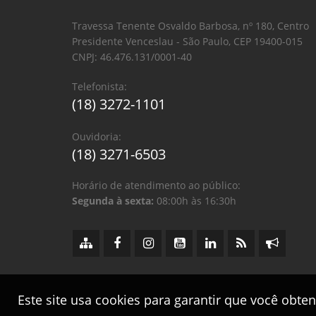
Travessa Tenente Osvaldo Barbosa, nº 180, Centro
Presidente Venceslau - São Paulo, CEP 19400-015
CNPJ: 46.476.131/0001-40
Telefonista:
(18) 3272-1101
Ouvidoria:
(18) 3271-6503
Horário de atendimento ao público:
Segunda à sexta:
08:00h às 16:30h
Este site usa cookies para garantir que você obte