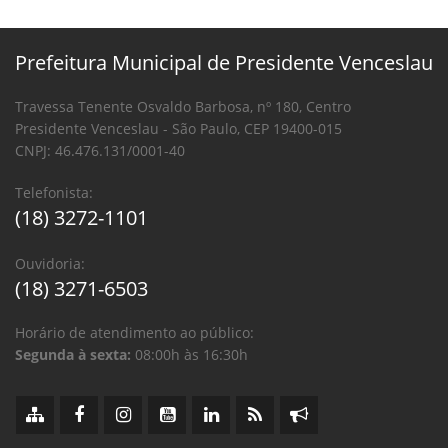
Prefeitura Municipal de Presidente Venceslau
Travessa Tenente Osvaldo Barbosa, nº 180, Centro
Presidente Venceslau - São Paulo, CEP 19400-015
CNPJ: 46.476.131/0001-40
Telefonista:
(18) 3272-1101
Ouvidoria:
(18) 3271-6503
Horário de atendimento ao público:
Segunda à sexta:
08:00h às 16:30h