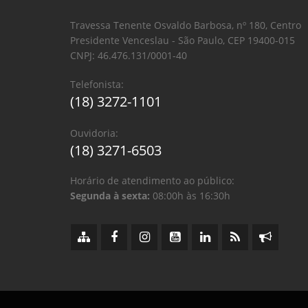
Travessa Tenente Osvaldo Barbosa, nº 180, Centro
Presidente Venceslau - São Paulo, CEP 19400-015
CNPJ: 46.476.131/0001-40
Telefonista:
(18) 3272-1101
Ouvidoria:
(18) 3271-6503
Horário de atendimento ao público:
Segunda à sexta:
08:00h às 16:30h