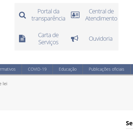
Portal da
Central de
transparência
Atendimento
Carta de
Ouvidoria
Serviços
ormativos
COVID-19
Educação
Publicações oficiais
 lei
Se