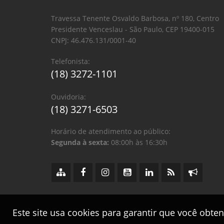
Travessa Tenente Osvaldo Barbosa, nº 180, Centro
Presidente Venceslau - São Paulo, CEP 19400-015
CNPJ: 46.476.131/0001-40
Telefonista:
(18) 3272-1101
Ouvidoria:
(18) 3271-6503
Horário de atendimento ao público:
Segunda à sexta:
08:00h às 16:30h
Este site usa cookies para garantir que você obte