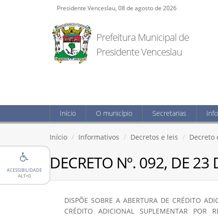
Presidente Venceslau, 08 de agosto de 2026
Prefeitura Municipal de
Presidente Venceslau
Início
O município
Secretarias
Inf
Início
Informativos
Decretos e leis
Decreto e
DECRETO Nº. 092, DE 23
ACESSIBILIDADE
ALT+0
DISPÕE SOBRE A ABERTURA DE CRÉDITO AD
CRÉDITO ADICIONAL SUPLEMENTAR POR 