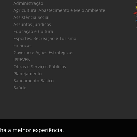
Administração
Agricultura, Abastecimento e Meio Ambiente
Assistência Social
Assuntos Jurídicos
Educação e Cultura
Esportes, Recreação e Turismo
Finanças
Governo e Ações Estratégicas
IPREVEN
Obras e Serviços Públicos
Planejamento
Saneamento Básico
Saúde
nha a melhor experiência.