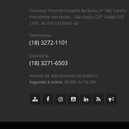
Travessa Tenente Osvaldo Barbosa, nº 180, Centro
Presidente Venceslau - São Paulo, CEP 19400-015
CNPJ: 46.476.131/0001-40
Telefonista:
(18) 3272-1101
Ouvidoria:
(18) 3271-6503
Horário de atendimento ao público:
Segunda à sexta:
08:00h às 16:30h