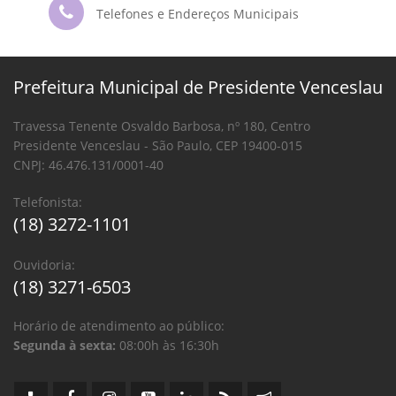
Telefones e Endereços Municipais
Prefeitura Municipal de Presidente Venceslau
Travessa Tenente Osvaldo Barbosa, nº 180, Centro
Presidente Venceslau - São Paulo, CEP 19400-015
CNPJ: 46.476.131/0001-40
Telefonista:
(18) 3272-1101
Ouvidoria:
(18) 3271-6503
Horário de atendimento ao público:
Segunda à sexta:
08:00h às 16:30h