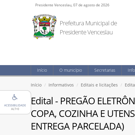
Presidente Venceslau, 07 de agosto de 2026
Prefeitura Municipal de
Presidente Venceslau
Início
O município
Secretarias
Inf
Início
Informativos
Editais e licitações
Edita
Edital - PREGÃO ELETRÔ
ACESSIBILIDADE
ALT+0
COPA, COZINHA E UTENS
ENTREGA PARCELADA)