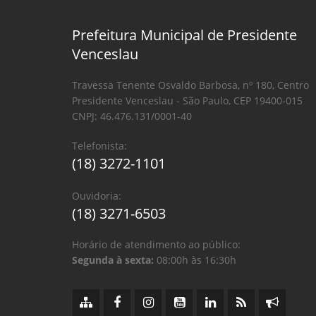
Prefeitura Municipal de Presidente
Venceslau
Travessa Tenente Osvaldo Barbosa, nº 180, Centro
Presidente Venceslau - São Paulo, CEP 19400-015
CNPJ: 46.476.131/0001-40
Telefonista:
(18) 3272-1101
Ouvidoria:
(18) 3271-6503
Horário de atendimento ao público:
Segunda à sexta:
08:00h às 16:30h