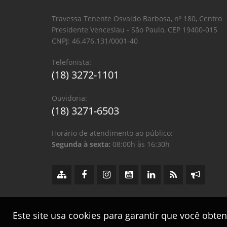
Travessa Tenente Osvaldo Barbosa, nº 180, Centro
Presidente Venceslau - São Paulo, CEP 19400-015
CNPJ: 46.476.131/0001-40
Telefonista:
(18) 3272-1101
Ouvidoria:
(18) 3271-6503
Horário de atendimento ao público:
Segunda à sexta:
08:00h às 16:30h
Este site usa cookies para garantir que você obte