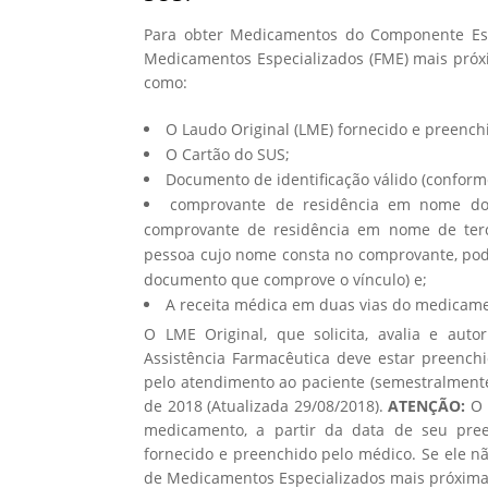
Para obter Medicamentos do Componente Espe
Medicamentos Especializados (FME) mais próx
como:
O Laudo Original (LME) fornecido e preenchi
O Cartão do SUS;
Documento de identificação válido (conform
comprovante de residência em nome do 
comprovante de residência em nome de terc
pessoa cujo nome consta no comprovante, pode
documento que comprove o vínculo) e;
A receita médica em duas vias do medicam
O LME Original, que solicita, avalia e au
Assistência Farmacêutica deve estar preench
pelo atendimento ao paciente (semestralmente
de 2018 (Atualizada 29/08/2018).
ATENÇÃO:
O 
medicamento, a partir da data de seu pree
fornecido e preenchido pelo médico. Se ele nã
de Medicamentos Especializados mais próxima 