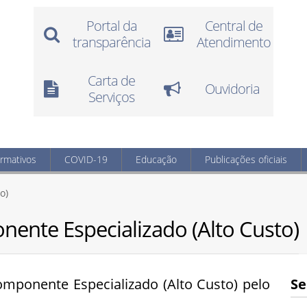
Portal da
Central de
transparência
Atendimento
Carta de
Ouvidoria
Serviços
ormativos
COVID-19
Educação
Publicações oficiais
o)
nte Especializado (Alto Custo)
ponente Especializado (Alto Custo) pelo
Se