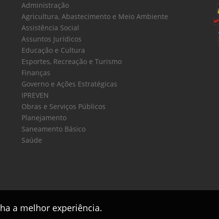
Administração
Agricultura, Abastecimento e Meio Ambiente
Assistência Social
Assuntos Jurídicos
Educação e Cultura
Esportes, Recreação e Turismo
Finanças
Governo e Ações Estratégicas
IPREVEN
Obras e Serviços Públicos
Planejamento
Saneamento Básico
Saúde
nha a melhor experiência.