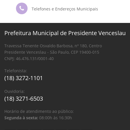
Telefones e Endereços Municipais
Prefeitura Municipal de Presidente Venceslau
Travessa Tenente Osvaldo Barbosa, nº 180, Centro
Presidente Venceslau - São Paulo, CEP 19400-015
CNPJ: 46.476.131/0001-40
Telefonista:
(18) 3272-1101
Ouvidoria:
(18) 3271-6503
Horário de atendimento ao público:
Segunda à sexta:
08:00h às 16:30h